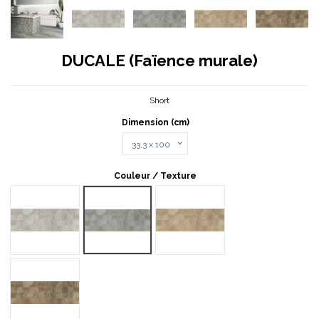
DUCALE (Faïence murale)
Short
Dimension (cm)
Couleur / Texture
Gris1
Gris2
Marron1
Marron2