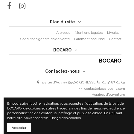
Plan du site
A propos
Mentions légales
Livraison
Conditions générales de vente
Paiement sécurisé
Contact
BOCARO
BOCARO
Contactez-nous
43 rue d'Aulnay 95500 GONESSE
01 39 87 04 65
contact@bocaroparis.com
Horaires d'ouverture
Lundi - Vendredi : 9h30 - 19h30
En poursuivant votre navigation, vous acceptez l'utilisation, de la part de
Samedi 10h - 18h
BOCARO, de cookies et autres traceurs à des fins de mesure d'audience,
personnalisation des contenus, profilage et publicité ciblée. En utilisant
notre site, vous acceptez l'usage des cookies.
Accepter
COPYRIGHT 2020 BOCARO | ALL RIGHTS RESERVED | BY
ULTYM