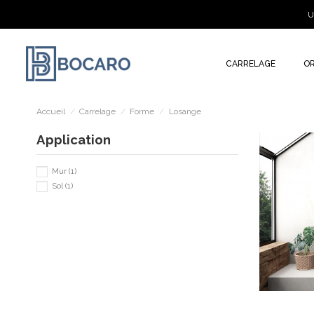
U
CARRELAGE
O
Accueil
Carrelage
Forme
Losange
Application
Mur
(1)
Sol
(1)