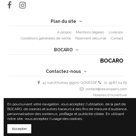
Plan du site
A propos
Mentions légales
Livraison
Conditions générales de vente
Paiement sécurisé
Contact
BOCARO
BOCARO
Contactez-nous
43 rue d'Aulnay 95500 GONESSE
01 39 87 04 65
contact@bocaroparis.com
Horaires d'ouverture
Lundi - Vendredi : 9h30 - 19h30
En poursuivant votre navigation, vous acceptez l'utilisation, de la part de
Samedi 10h - 18h
BOCARO, de cookies et autres traceurs à des fins de mesure d'audience,
personnalisation des contenus, profilage et publicité ciblée. En utilisant
notre site, vous acceptez l'usage des cookies.
Accepter
COPYRIGHT 2020 BOCARO | ALL RIGHTS RESERVED | BY
ULTYM