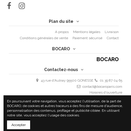
Plan du site
A propos
Mentions légales
Livraison
Conditions générales de vente
Paiement sécurisé
Contact
BOCARO
BOCARO
Contactez-nous
43 rue d'Aulnay 95500 GONESSE
01 39 87 04 65
contact@bocaroparis.com
Horaires d'ouverture
Lundi - Vendredi : 9h30 - 19h30
En poursuivant votre navigation, vous acceptez l'utilisation, de la part de
Samedi 10h - 18h
BOCARO, de cookies et autres traceurs à des fins de mesure d'audience,
personnalisation des contenus, profilage et publicité ciblée. En utilisant
notre site, vous acceptez l'usage des cookies.
Accepter
COPYRIGHT 2020 BOCARO | ALL RIGHTS RESERVED | BY
ULTYM