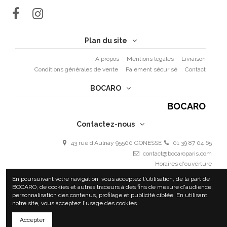
Plan du site
A propos
Mentions légales
Livraison
Conditions générales de vente
Paiement sécurisé
Contact
BOCARO
BOCARO
Contactez-nous
43 rue d'Aulnay 95500 GONESSE
01 39 87 04 65
contact@bocaroparis.com
Horaires d'ouverture
Lundi - Vendredi : 9h30 - 19h30
En poursuivant votre navigation, vous acceptez l'utilisation, de la part de
Samedi 10h - 18h
BOCARO, de cookies et autres traceurs à des fins de mesure d'audience,
personnalisation des contenus, profilage et publicité ciblée. En utilisant
notre site, vous acceptez l'usage des cookies.
Accepter