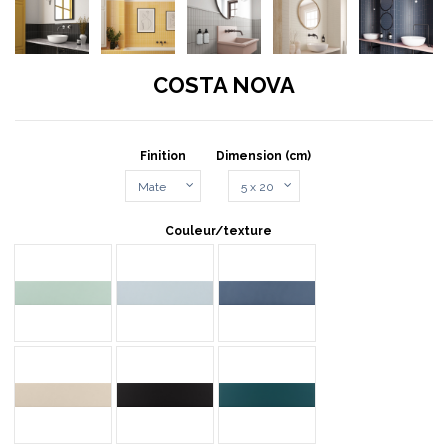
COSTA NOVA
Finition
Dimension (cm)
Couleur/texture
ALOE MATT
BABY BLUE MAATT
BANYAN BLUE MATT
BEIGE PALE MATT
BLACK MATT
GLACIER MATT