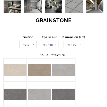
GRAINSTONE
Finition
Epaisseur
Dimension (cm)
Couleur/texture
ROUGH SAND
ROUGH TAUPE
ROUGH GREY
ROUGH DARK
FINE GREY
FINE DARK