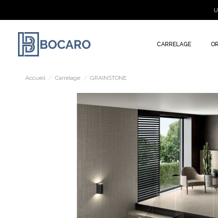
U
CARRELAGE
O
Accueil
Carrelage
GRAINSTONE