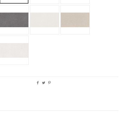
GREY
FINE DARK
FINE WHITE
FINE SAND
AUPE
ROUGH WHITE