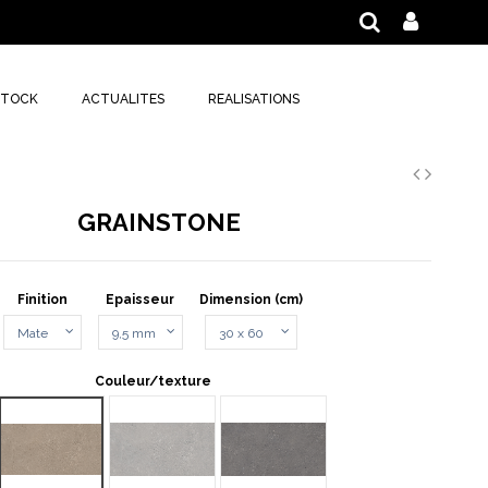
STOCK
ACTUALITES
REALISATIONS
GRAINSTONE
Finition
Epaisseur
Dimension (cm)
Couleur/texture
SAND
ROUGH TAUPE
ROUGH GREY
ROUGH DARK