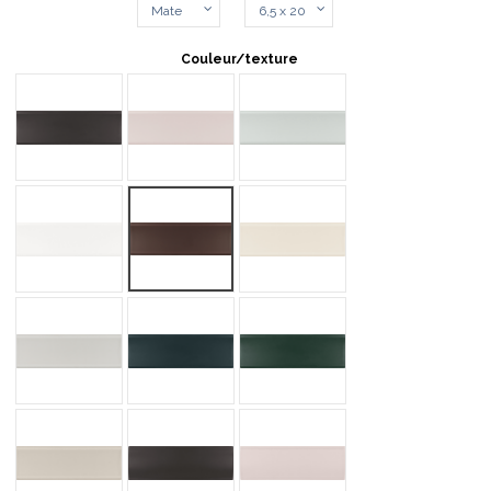
Couleur/texture
IN ALMOST BLACK MATT
IN FAIR PINK MATT
IN FANTASY SKY MATT
IN GESSO WHITE MATT
IN GOSSEBERRY MATT
IN LIGHT MOCHA MATT
IN LUNAR GREY MATT
IN NAVAL MATT
IN NEWPORT GREEN MATT
IN TAUPE MATT
OUT ALMOST BLACK MATT
OUT FAIR PINK MATT