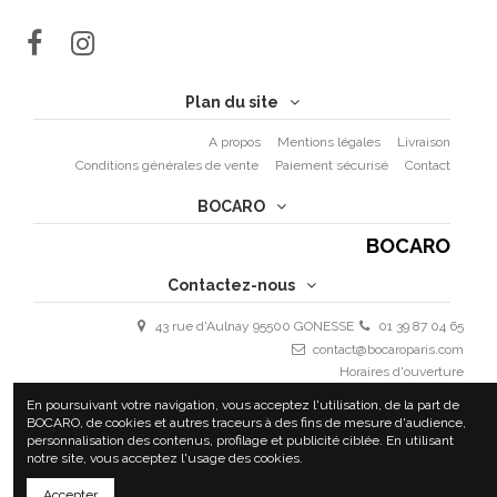
Plan du site
A propos
Mentions légales
Livraison
Conditions générales de vente
Paiement sécurisé
Contact
BOCARO
BOCARO
Contactez-nous
43 rue d'Aulnay 95500 GONESSE
01 39 87 04 65
contact@bocaroparis.com
Horaires d'ouverture
Lundi - Vendredi : 9h30 - 19h30
En poursuivant votre navigation, vous acceptez l'utilisation, de la part de
Samedi 10h - 18h
BOCARO, de cookies et autres traceurs à des fins de mesure d'audience,
personnalisation des contenus, profilage et publicité ciblée. En utilisant
notre site, vous acceptez l'usage des cookies.
Accepter