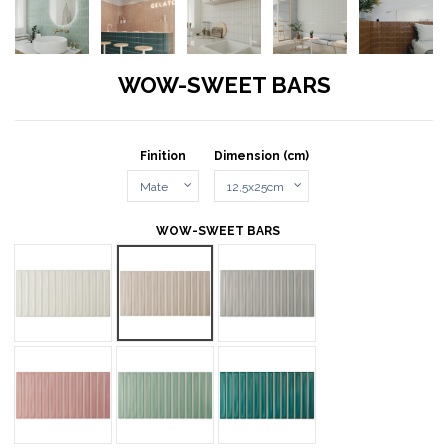
WOW-SWEET BARS
Finition
Dimension (cm)
WOW-SWEET BARS
SB WHITE
SB SAND
SB GREY
SB BLUCH
SB SAGE
SB TEAL